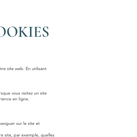
OOKIES
re site web. En utilisant
rsque vous visitez un site
rience en ligne.
viguer sur le site et
re site, par exemple, quelles